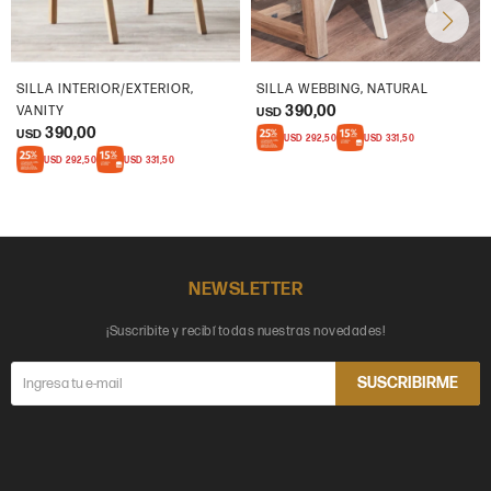
SILLA INTERIOR/EXTERIOR,
SILLA WEBBING, NATURAL
390,00
VANITY
USD
390,00
USD
USD
292,50
USD
331,50
USD
292,50
USD
331,50
NEWSLETTER
¡Suscribite y recibí todas nuestras novedades!
SUSCRIBIRME