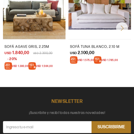
SOFÁ AGAVE GRIS, 2.25M
SOFÁ TUNA BLANCO, 2.10 M
1.840,00
2.100,00
USD
2.300,00
USD
USD
20
USD
1.575,00
USD
1.785,00
USD
1.380,00
USD
1.564,00
NEWSLETTER
¡Suscribite y recibí todas nuestras novedades!
SUSCRIBIRME