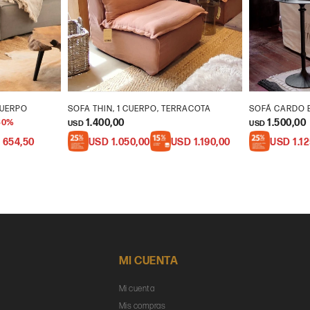
CUERPO
SOFA THIN, 1 CUERPO, TERRACOTA
SOFÁ CARDO 
1.400,00
1.500,00
30
USD
USD
D
654,50
USD
1.050,00
USD
1.190,00
USD
1.1
MI CUENTA
Mi cuenta
Mis compras