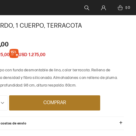
0
$
RDO, 1 CUERPO, TERRACOTA
,00
25,00
USD
1.275,00
po con funda desmontable de lino, color terracota. Relleno de
a densidad y fibra siliconada. Almohadones con relleno de pluma.
 profundidad: 98 cm, altura respaldo: 80cm.
COMPRAR
 costos de envío