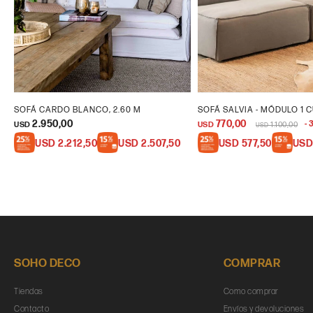
SOFÁ CARDO BLANCO, 2.60 M
SOFÁ SALVIA - MÓDULO 1 
2.950,00
770,00
USD
USD
1.100,00
USD
USD
2.212,50
USD
2.507,50
USD
577,50
US
SOHO DECO
COMPRAR
Tiendas
Como comprar
Contacto
Envíos y devoluciones