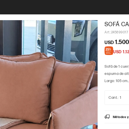
SOFÁ CA
245899017
1.500
USD
USD
1.1
Sofá de 1 cuer
espuma de alt
Largo: 105 cm,
1
Métodos y