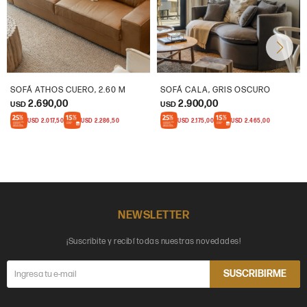
SOFÁ ATHOS CUERO, 2.60 M
SOFÁ CALA, GRIS OSCURO
2.690,00
2.900,00
USD
USD
USD
2.017,50
USD
2.286,50
USD
2.175,00
USD
2.465,00
NEWSLETTER
¡Suscribite y recibí todas nuestras novedades!
SUSCRIBIRME