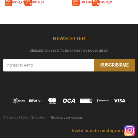
USD
8,40
USD
9,52
USD
9,00
USD
10,20
NEWSLETTER
¡Suscribite y recibí todas nuestras novedades!
SUSCRIBIRME
© Copyright 2026 / Soho Deco
Términos y condiciones
