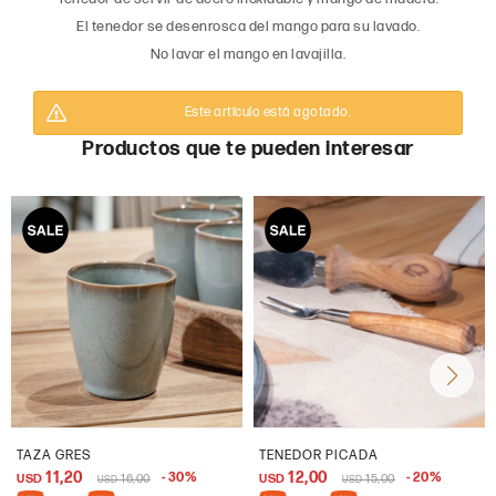
El tenedor se desenrosca del mango para su lavado.
No lavar el mango en lavajilla.
Este artículo está agotado.
Productos que te pueden interesar
TAZA GRES
TENEDOR PICADA
11,20
12,00
30
20
USD
16,00
USD
15,00
USD
USD