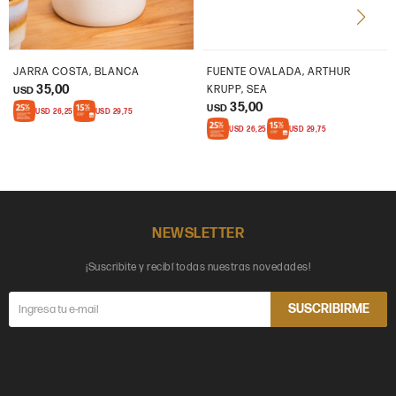
JARRA COSTA, BLANCA
FUENTE OVALADA, ARTHUR
35,00
KRUPP, SEA
USD
35,00
USD
USD
26,25
USD
29,75
USD
26,25
USD
29,75
NEWSLETTER
¡Suscribite y recibí todas nuestras novedades!
SUSCRIBIRME