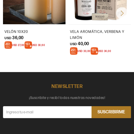
VELÓN 10X20
VELA AROMÁTICA, VERBENA Y
36,00
LIMÓN
USD
40,00
USD
USD
27,00
USD
30,60
USD
30,00
USD
34,00
NEWSLETTER
¡Suscribite y recibí todas nuestras novedades!
SUSCRIBIRME