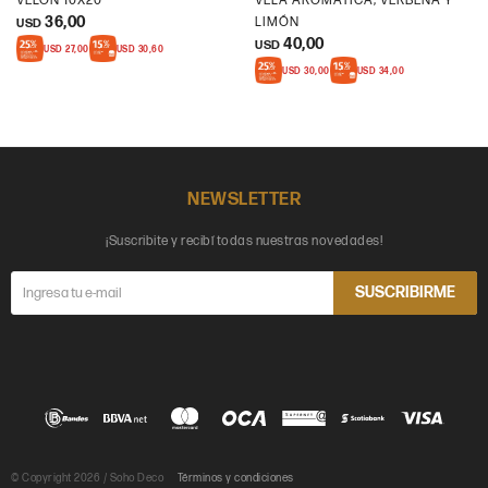
VELÓN 10X20
VELA AROMÁTICA, VERBENA Y
36,00
LIMÓN
USD
40,00
USD
USD
27,00
USD
30,60
USD
30,00
USD
34,00
NEWSLETTER
¡Suscribite y recibí todas nuestras novedades!
SUSCRIBIRME
© Copyright 2026 / Soho Deco
Términos y condiciones