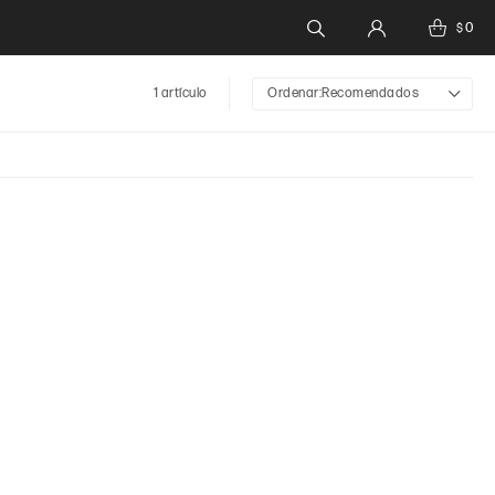
0
$
1 artículo
Recomendados