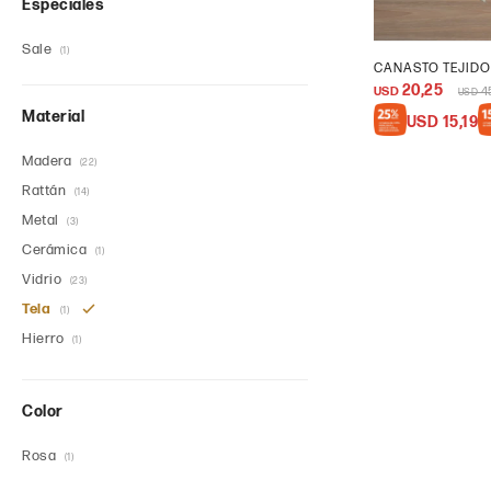
Especiales
Sale
(1)
CANASTO TEJIDO
20,25
USD
4
USD
Material
USD
15,19
Madera
(22)
Rattán
(14)
Metal
(3)
Cerámica
(1)
Vidrio
(23)
Tela
(1)
Hierro
(1)
Color
Rosa
(1)