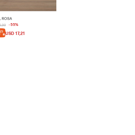
, ROSA
55
5,00
USD
17,21