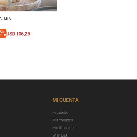
A, MIA
USD
106,25
MI CUENTA
Mi cuenta
Mis compras
Mis direcciones
Wish List