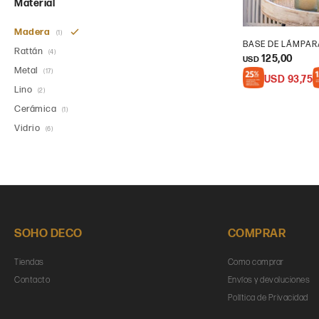
Material
Madera
(1)
BASE DE LÁMPAR
Rattán
(4)
125,00
USD
Metal
(17)
USD
93,75
Lino
(2)
Cerámica
(1)
Vidrio
(6)
SOHO DECO
COMPRAR
Tiendas
Como comprar
Contacto
Envíos y devoluciones
Política de Privacidad