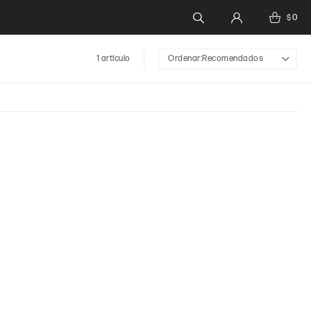
0
$
1 artículo
Recomendados