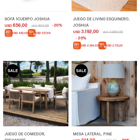
SOFÁ 1CUERPO JOSHUA
JUEGO DE LIVING ESQUINERO,
656,00
20
JOSHUA
USD
820,00
USD
3.192,00
USD
3.990,00
USD
USD
492,00
USD
557,60
20
USD
2.394,00
USD
2.713,20
JUEGO DE COMEDOR,
MESA LATERAL, PINE