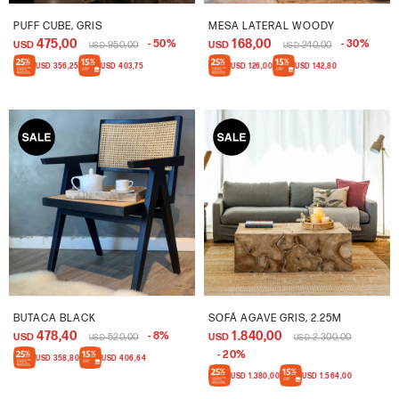
PUFF CUBE, GRIS
MESA LATERAL WOODY
475,00
168,00
50
30
USD
950,00
USD
240,00
USD
USD
USD
356,25
USD
403,75
USD
126,00
USD
142,80
BUTACA BLACK
SOFÁ AGAVE GRIS, 2.25M
478,40
1.840,00
8
USD
520,00
USD
2.300,00
USD
USD
20
USD
358,80
USD
406,64
USD
1.380,00
USD
1.564,00