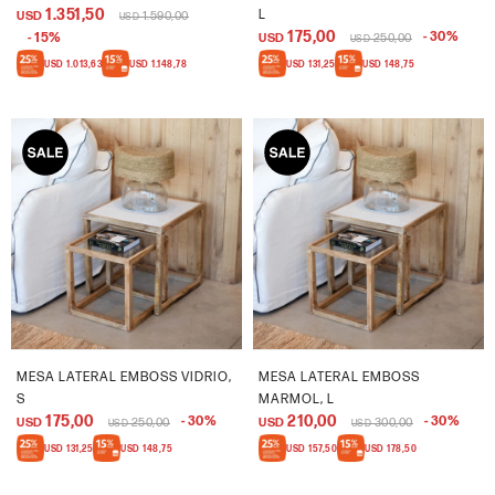
1.351,50
L
USD
1.590,00
USD
175,00
30
15
USD
250,00
USD
USD
1.013,63
USD
1.148,78
USD
131,25
USD
148,75
MESA LATERAL EMBOSS VIDRIO,
MESA LATERAL EMBOSS
S
MARMOL, L
175,00
210,00
30
30
USD
250,00
USD
300,00
USD
USD
USD
131,25
USD
148,75
USD
157,50
USD
178,50