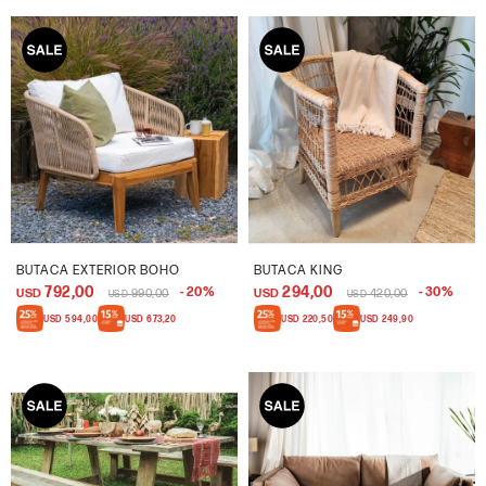
BUTACA EXTERIOR BOHO
BUTACA KING
792,00
294,00
20
30
USD
990,00
USD
420,00
USD
USD
USD
594,00
USD
673,20
USD
220,50
USD
249,90