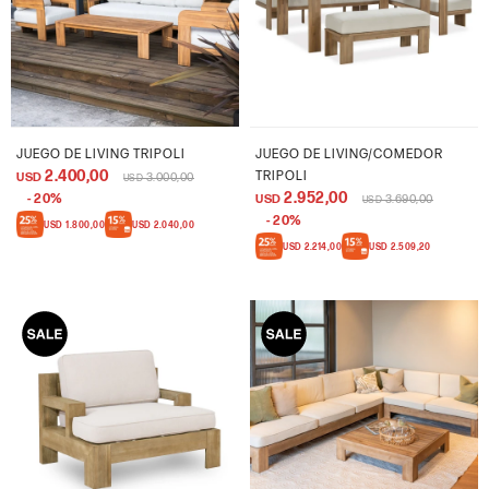
JUEGO DE LIVING TRIPOLI
JUEGO DE LIVING/COMEDOR
2.400,00
TRIPOLI
USD
3.000,00
USD
2.952,00
20
USD
3.690,00
USD
20
USD
1.800,00
USD
2.040,00
USD
2.214,00
USD
2.509,20