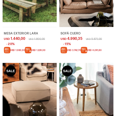
MESA EXTERIOR LARA
SOFÁ CUERO
1.440,00
4.990,35
USD
1.800,00
USD
5.871,00
USD
USD
20
15
USD
1.080,00
USD
1.224,00
USD
3.742,76
USD
4.241,80