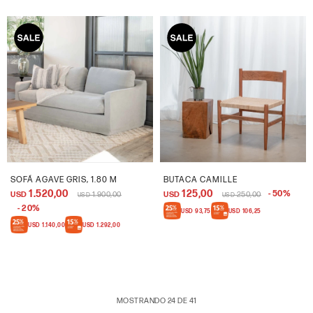
SOFÁ AGAVE GRIS, 1.80 M
BUTACA CAMILLE
1.520,00
125,00
50
USD
1.900,00
USD
250,00
USD
USD
20
USD
93,75
USD
106,25
USD
1.140,00
USD
1.292,00
MOSTRANDO
24
DE
41