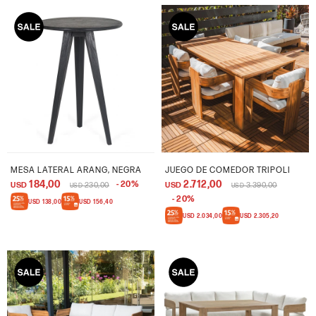
MESA LATERAL ARANG, NEGRA
JUEGO DE COMEDOR TRIPOLI
184,00
2.712,00
20
USD
230,00
USD
3.390,00
USD
USD
20
USD
138,00
USD
156,40
USD
2.034,00
USD
2.305,20