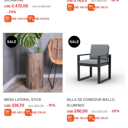
214,20
SYCAMORE
30
USD
306,00
USD
2.472,00
USD
3.090,00
USD
USD
160,65
USD
182,07
20
USD
1.854,00
USD
2.101,20
MESA LATERAL STICK
SILLA DE COMEDOR WALLU,
324,70
15
ALUMINIO
USD
382,00
USD
260,00
20
USD
325,00
USD
USD
243,53
USD
276,00
USD
195,00
USD
221,00