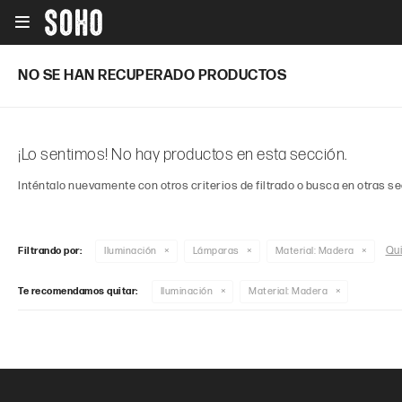

NO SE HAN RECUPERADO PRODUCTOS
¡Lo sentimos! No hay productos en esta sección.
Inténtalo nuevamente con otros criterios de filtrado o busca en otras s
Qui
Filtrando por:
Iluminación
Lámparas
Material:
Madera
Te recomendamos quitar:
Iluminación
Material:
Madera