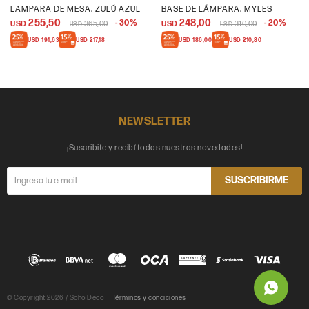
LAMPARA DE MESA, ZULÚ AZUL
BASE DE LÁMPARA, MYLES
255,50
248,00
30
20
USD
365,00
USD
310,00
USD
USD
USD
191,63
USD
217,18
USD
186,00
USD
210,80
NEWSLETTER
¡Suscribite y recibí todas nuestras novedades!
SUSCRIBIRME
© Copyright 2026 / Soho Deco
Términos y condiciones