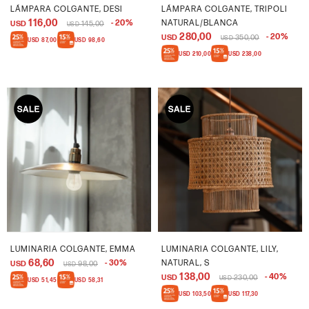
LÁMPARA COLGANTE, DESI
LÁMPARA COLGANTE, TRIPOLI
116,00
20
NATURAL/BLANCA
USD
145,00
USD
280,00
20
USD
350,00
USD
USD
87,00
USD
98,60
USD
210,00
USD
238,00
LUMINARIA COLGANTE, EMMA
LUMINARIA COLGANTE, LILY,
68,60
30
NATURAL, S
USD
98,00
USD
138,00
40
USD
230,00
USD
USD
51,45
USD
58,31
USD
103,50
USD
117,30