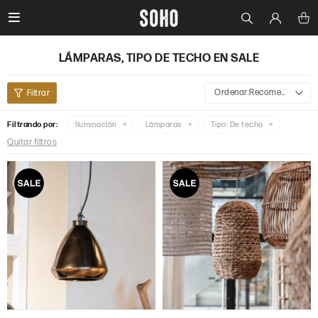

LÁMPARAS, TIPO DE TECHO EN SALE
Recomendados
Filtrando por:
Iluminación
Lámparas
Tipo:
De techo
Quitar filtros