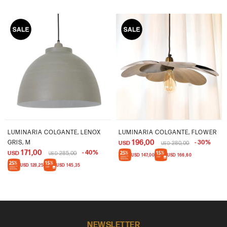
LUMINARIA COLGANTE, LENOX
LUMINARIA COLGANTE, FLOWER
196,00
GRIS, M
30
USD
280,00
USD
171,00
40
USD
285,00
USD
USD
147,00
USD
166,60
USD
128,25
USD
145,35
NEWSLETTER