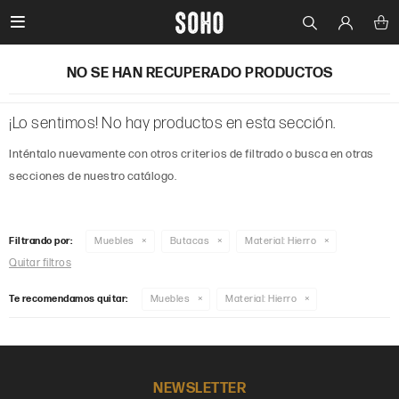

NO SE HAN RECUPERADO PRODUCTOS
¡Lo sentimos! No hay productos en esta sección.
Inténtalo nuevamente con otros criterios de filtrado o busca en otras
secciones de nuestro catálogo.
Filtrando por:
Muebles
Butacas
Material:
Hierro
Quitar filtros
Te recomendamos quitar:
Muebles
Material:
Hierro
NEWSLETTER