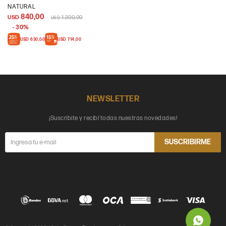
NATURAL
840,00
USD
1.200,00
USD
30
USD
630,00
USD
714,00
NEWSLETTER
¡Suscribite y recibí todas nuestras novedades!
SUSCRIBIRME