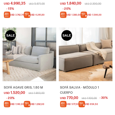
4.990,35
1.840,00
USD
5.871,00
USD
2.300,00
USD
USD
15
20
USD
3.742,76
USD
4.241,80
USD
1.380,00
USD
1.564,00
SOFÁ AGAVE GRIS, 1.80 M
SOFÁ SALVIA - MÓDULO 1
1.520,00
CUERPO
USD
1.900,00
USD
770,00
30
20
USD
1.100,00
USD
USD
1.140,00
USD
1.292,00
USD
577,50
USD
654,50