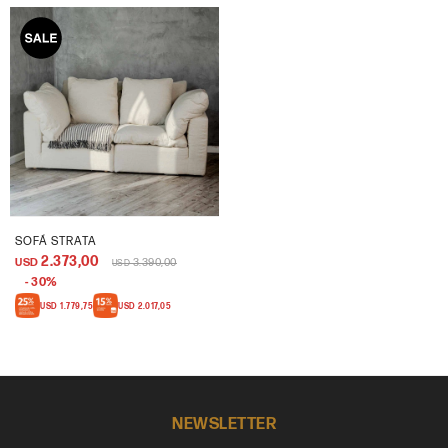
SOFÁ STRATA
2.373,00
USD
3.390,00
USD
30
USD
1.779,75
USD
2.017,05
NEWSLETTER