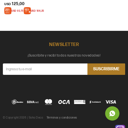
125,00
USD
USD
93,75
USD
106,25
NEWSLETTER
¡Suscribite y recibí todas nuestras novedades!
SUSCRIBIRME
© Copyright 2026 / Soho Deco
Términos y condiciones