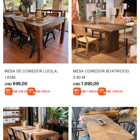
MESA DE COMEDOR LUCILA,
MESA COMEDOR BOATWOOD,
1.60M
2.40 M
699,00
1.990,00
USD
USD
USD
524,25
USD
594,15
USD
1.492,50
USD
1.691,50