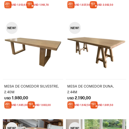
USD
1.013,63
USD
1.148,78
USD
1.837,50
USD
2.082,50
MESA DE COMEDOR SILVESTRE,
MESA DE COMEDOR DUNA,
2.40M
2.44M
1.980,00
2.190,00
USD
USD
USD
1.485,00
USD
1.683,00
USD
1.642,50
USD
1.861,50