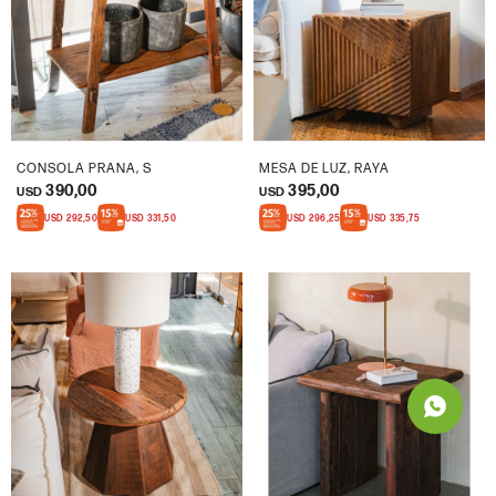
CONSOLA PRANA, S
MESA DE LUZ, RAYA
390,00
395,00
USD
USD
USD
292,50
USD
331,50
USD
296,25
USD
335,75