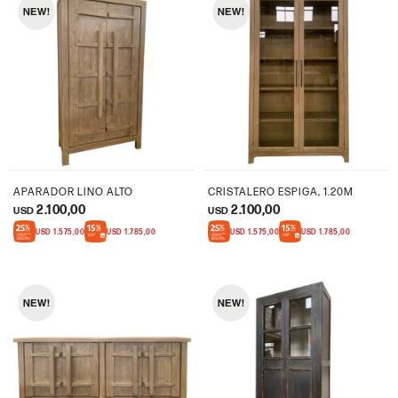
APARADOR LINO ALTO
CRISTALERO ESPIGA, 1.20M
2.100,00
2.100,00
USD
USD
USD
1.575,00
USD
1.785,00
USD
1.575,00
USD
1.785,00