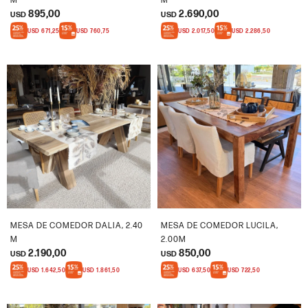
M
M
895,00
2.690,00
USD
USD
USD
671,25
USD
760,75
USD
2.017,50
USD
2.286,50
MESA DE COMEDOR DALIA, 2.40
MESA DE COMEDOR LUCILA,
M
2.00M
2.190,00
850,00
USD
USD
USD
1.642,50
USD
1.861,50
USD
637,50
USD
722,50