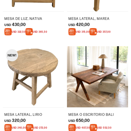
MESA DE LUZ, NATIVA
MESA LATERAL, MAREA
430,00
420,00
USD
USD
USD
322,50
USD
365,50
USD
315,00
USD
357,00
MESA LATERAL, LIRIO
MESA O ESCRITORIO BALI
320,00
650,00
USD
USD
USD
240,00
USD
272,00
USD
487,50
USD
552,50