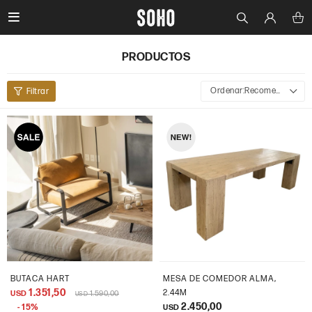

PRODUCTOS
Recomendados
BUTACA HART
MESA DE COMEDOR ALMA,
1.351,50
2.44M
USD
1.590,00
USD
2.450,00
15
USD