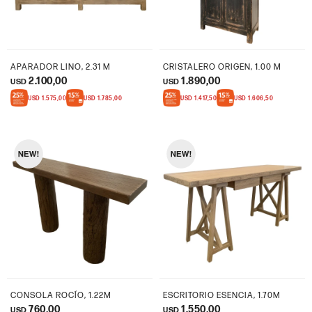
APARADOR LINO, 2.31 M
CRISTALERO ORIGEN, 1.00 M
2.100,00
1.890,00
USD
USD
USD
1.575,00
USD
1.785,00
USD
1.417,50
USD
1.606,50
CONSOLA ROCÍO, 1.22M
ESCRITORIO ESENCIA, 1.70M
760,00
1.550,00
USD
USD