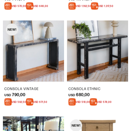
USD
570,00
USD
646,00
USD
1.162,50
USD
1.317,50
CONSOLA VINTAGE
CONSOLA ETHNIC
790,00
680,00
USD
USD
USD
592,50
USD
671,50
USD
510,00
USD
578,00