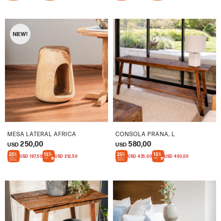
MESA LATERAL AFRICA
CONSOLA PRANA, L
250,00
580,00
USD
USD
USD
187,50
USD
212,50
USD
435,00
USD
493,00