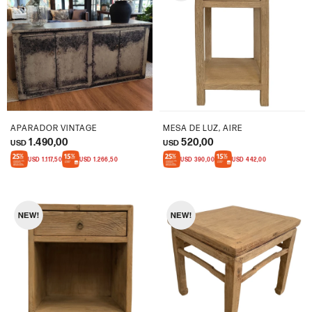
APARADOR VINTAGE
MESA DE LUZ, AIRE
1.490,00
520,00
USD
USD
USD
1.117,50
USD
1.266,50
USD
390,00
USD
442,00