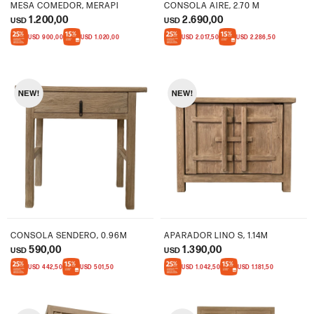
MESA COMEDOR, MERAPI
CONSOLA AIRE, 2.70 M
1.200,00
2.690,00
USD
USD
USD
900,00
USD
1.020,00
USD
2.017,50
USD
2.286,50
CONSOLA SENDERO, 0.96M
APARADOR LINO S, 1.14M
590,00
1.390,00
USD
USD
USD
442,50
USD
501,50
USD
1.042,50
USD
1.181,50