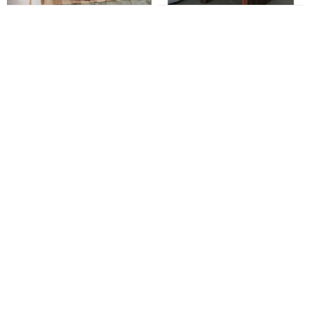
MESA LATERAL LOTUS
MESA LATERAL JUANA
205,00
330,00
USD
USD
USD
153,75
USD
174,25
USD
247,50
USD
280,50
SET DE MESAS NIDO AGATA
APARADOR ORACLE
790,00
890,00
USD
USD
USD
592,50
USD
671,50
USD
667,50
USD
756,50