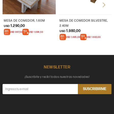
MESA DE COMEDOR, 1.60M
MESA DE COMEDOR SILVESTRE,
1.290,00
2.40M
USD
1.980,00
USD
USD
967,50
USD
1.096,50
USD
1.485,00
USD
1.683,00
NEWSLETTER
¡Suscribite y recibí todas nuestras novedades!
SUSCRIBIRME