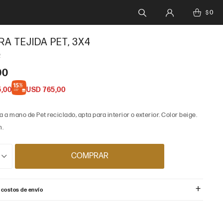
0
$
A TEJIDA PET, 3X4
2
00
5,00
USD
765,00
a a mano de Pet reciclado, apta para interior o exterior. Color beige.
m.
COMPRAR
 costos de envío