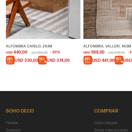
ALFOMBRA CANILO, 2X3M
ALFOMBRA, VALLERI, 4X3M
440,00
588,00
20
3
USD
550,00
USD
840,00
USD
USD
USD
330,00
USD
374,00
USD
441,00
US
SOHO DECO
COMPRAR
Tiendas
Como comprar
Contacto
Envíos y devoluciones