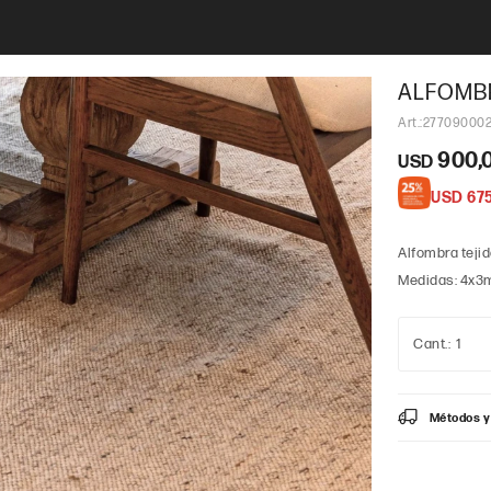
ALFOMBR
27709000
900,
USD
USD
67
Alfombra tejid
Medidas: 4x3
1
Métodos y