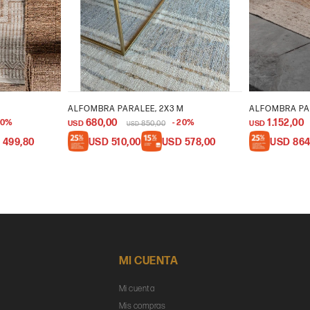
ALFOMBRA PARALEE, 2X3 M
ALFOMBRA PA
680,00
1.152,00
0
20
USD
850,00
USD
USD
D
499,80
USD
510,00
USD
578,00
USD
864
MI CUENTA
Mi cuenta
Mis compras