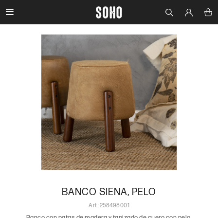

BANCO SIENA, PELO
258498001
Banco con patas de madera y tapizado de cuero con pelo.