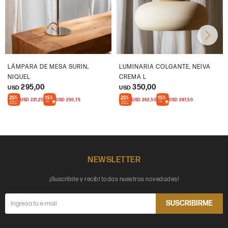
LÁMPARA DE MESA SURIN,
LUMINARIA COLGANTE, NEIVA
NIQUEL
CREMA L
295,00
350,00
USD
USD
USD
221,25
USD
250,75
USD
262,50
USD
297,50
NEWSLETTER
¡Suscribite y recibí todas nuestras novedades!
SUSCRIBIRME