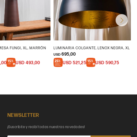
ESA FUNGI, XL, MARRÓN
LUMINARIA COLGANTE, LENOX NEGRA, XL
L
695,00
USD
U
,00
USD
493,00
USD
521,25
USD
590,75
NEWSLETTER
¡Suscribite y recibí todas nuestras novedades!