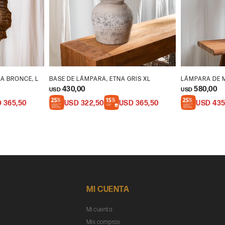
A BRONCE, L
BASE DE LÁMPARA, ETNA GRIS XL
LÁMPARA DE M
430,00
580,00
USD
USD
D
365,50
USD
322,50
USD
365,50
USD
435
MI CUENTA
Mi cuenta
Mis compras