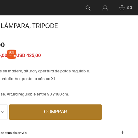
0
$
 LÁMPARA, TRIPODE
00
5,00
USD
425,00
 en madera, altura y apertura de patas regulable.
pantalla. Ver pantalla cónica XL.
e: Altura regulable entre 90 y 160 cm.
COMPRAR
 costos de envío