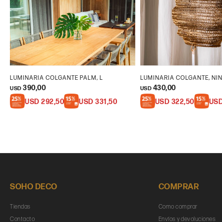
LUMINARIA COLGANTE PALM, L
LUMINARIA COLGANTE, NIN
390,00
430,00
USD
USD
USD
292,50
USD
331,50
USD
322,50
US
SOHO DECO
COMPRAR
Tiendas
Como comprar
Contacto
Envíos y devoluciones