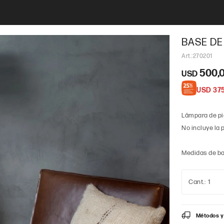
BASE DE
270201
500,
USD
USD
37
Lámpara de pie
No incluye la 
Medidas de bas
1
Métodos y