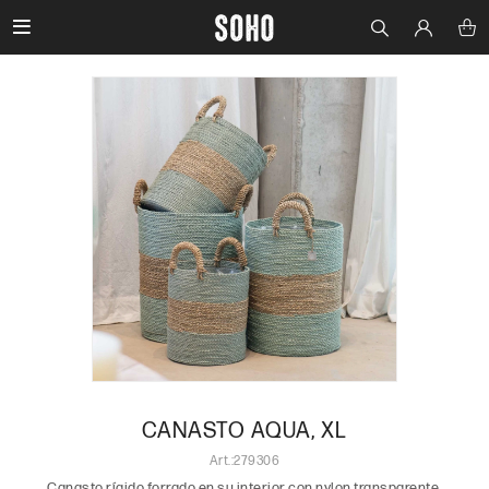

CANASTO AQUA, XL
279306
Canasto rígido forrado en su interior con nylon transparente.