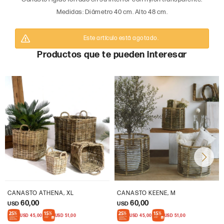
Medidas: Diámetro 40 cm. Alto 48 cm.
Este artículo está agotado.
Productos que te pueden interesar
CANASTO ATHENA, XL
CANASTO KEENE, M
60,00
60,00
USD
USD
USD
45,00
USD
51,00
USD
45,00
USD
51,00