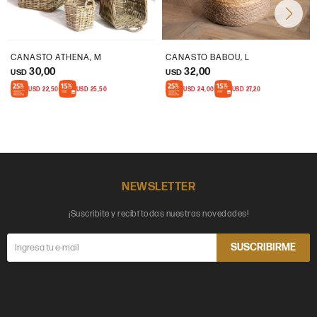
CANASTO ATHENA, M
CANASTO BABOU, L
30,00
32,00
USD
USD
USD
22,50
USD
25,50
USD
24,00
USD
27,20
NEWSLETTER
¡Suscribite y recibí todas nuestras novedades!
SUSCRIBIRME