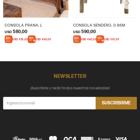
CONSOLA PRANA, L
CONSOLA SENDERO, 0.96M
580,00
590,00
USD
USD
USD
435,00
USD
493,00
USD
442,50
USD
501,50
NEWSLETTER
¡Suscribite y recibí todas nuestras novedades!
SUSCRIBIRME