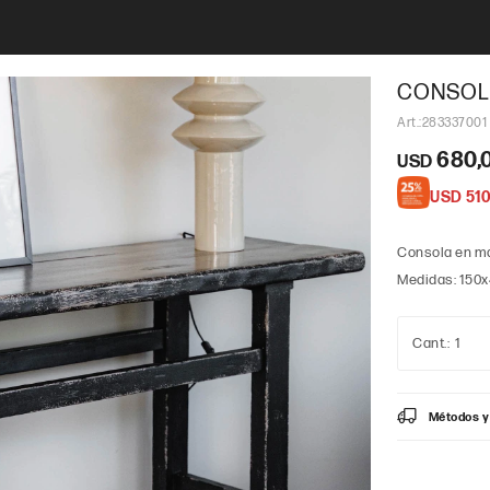
CONSOL
283337001
680,
USD
USD
510
Consola en ma
Medidas: 150
1
Métodos y