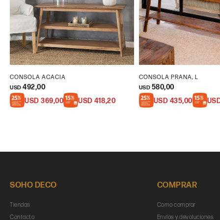
CONSOLA ACACIA
CONSOLA PRANA, L
492,00
580,00
USD
USD
USD
369,00
USD
418,20
USD
435,00
US
SOHO DECO
COMPRAR
Tiendas
Como comprar
Contacto
Envíos y devoluciones