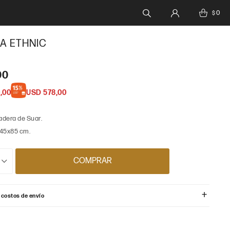
0
$
A ETHNIC
00
,00
USD
578,00
dera de Suar.
x45x85 cm.
COMPRAR
 costos de envío