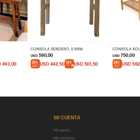
CONSOLA SENDERO, 0.96M
CONSOLA KO
590,00
750,00
USD
USD
D
493,00
USD
442,50
USD
501,50
USD
562
MI CUENTA
Mi cuenta
Mis compras