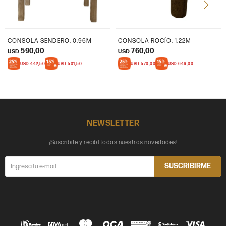
CONSOLA SENDERO, 0.96M
CONSOLA ROCÍO, 1.22M
590,00
760,00
USD
USD
USD
442,50
USD
501,50
USD
570,00
USD
646,00
NEWSLETTER
¡Suscribite y recibí todas nuestras novedades!
SUSCRIBIRME