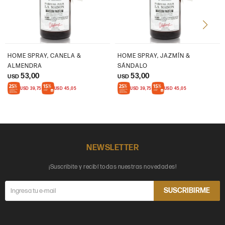
HOME SPRAY, CANELA &
HOME SPRAY, JAZMÍN &
ALMENDRA
SÁNDALO
53,00
53,00
USD
USD
USD
39,75
USD
45,05
USD
39,75
USD
45,05
NEWSLETTER
¡Suscribite y recibí todas nuestras novedades!
SUSCRIBIRME