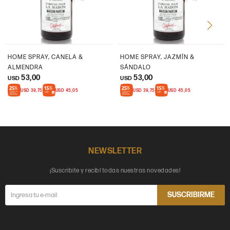
HOME SPRAY, CANELA &
HOME SPRAY, JAZMÍN &
ALMENDRA
SÁNDALO
53,00
53,00
USD
USD
USD
39,75
USD
45,05
USD
39,75
USD
45,05
NEWSLETTER
¡Suscribite y recibí todas nuestras novedades!
SUSCRIBIRME