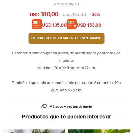
275606001
180,00
USD
225,00
20
USD
USD
135,00
USD
153,00
LOS PRODUCTOS EN SALE
Estantería para colgar en pared, de metal negro y estantes de
madera.
Medidas: 70 x 22.5 cm. Alto 77 cm.
También disponible en tamaño más chico, con 2 estantes. 70 x
22.5. Alto 46.5 cm.
Métodos y costos de envío
Productos que te pueden interesar