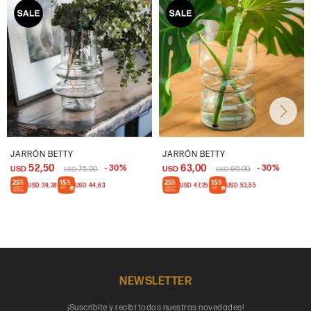
JARRÓN BETTY
JARRÓN BETTY
52,50
63,00
30
30
USD
75,00
USD
90,00
USD
USD
USD
39,38
USD
44,63
USD
47,25
USD
53,55
NEWSLETTER
¡Suscribite y recibí todas nuestras novedades!