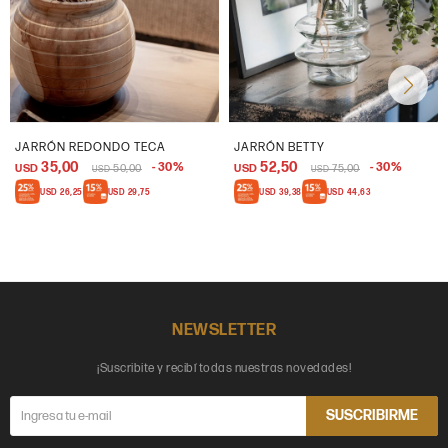
JARRÓN REDONDO TECA
JARRÓN BETTY
35,00
52,50
30
30
USD
50,00
USD
75,00
USD
USD
USD
26,25
USD
29,75
USD
39,38
USD
44,63
NEWSLETTER
¡Suscribite y recibí todas nuestras novedades!
SUSCRIBIRME