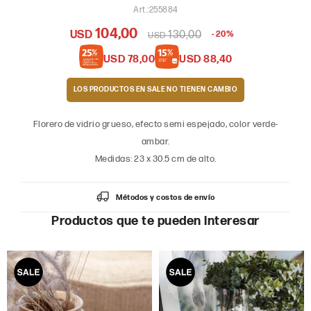
255884
104,00
USD
130,00
20
USD
USD
78,00
USD
88,40
LOS PRODUCTOS EN SALE
Florero de vidrio grueso, efecto semi espejado, color verde-
ambar.
Medidas: 23 x 30.5 cm de alto.
Métodos y costos de envío
Productos que te pueden interesar