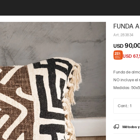
FUNDA 
283834
90,0
USD
USD
67,
Funda de almo
NO incluye el 
Medidas: 50x
1
Métodos y