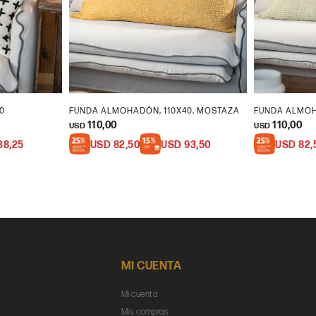
0
FUNDA ALMOHADÓN, 110X40, MOSTAZA
FUNDA ALMOH
110,00
110,00
USD
USD
38,25
USD
82,50
USD
93,50
USD
82,
MI CUENTA
Mi cuenta
Mis compras