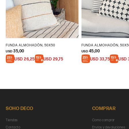
FUNDA ALMOHADÓN, 50X50
FUNDA ALMOHADÓN, 50X5
35,00
45,00
USD
USD
USD
26,25
USD
29,75
USD
33,75
USD
SOHO DECO
COMPRAR
Tiendas
Como comprar
Contacto
Envíos y devoluciones