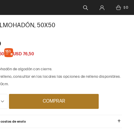
0
$
ALMOHADÓN, 50X50
0
50
USD
76,50
hadón de algodón con cierre.
relleno, consultar en los locales las opciones de relleno disponibles.
50cm.
COMPRAR
 costos de envío