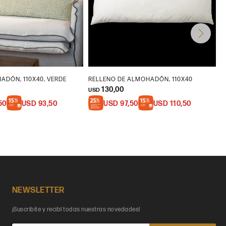
ADÓN, 110X40, VERDE
RELLENO DE ALMOHADÓN, 110X40
F
130,00
USD
U
50
USD
93,50
USD
97,50
USD
110,50
NEWSLETTER
¡Suscribite y recibí todas nuestras novedades!