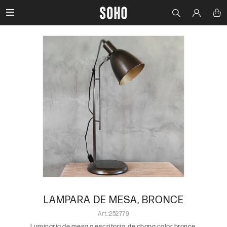

LAMPARA DE MESA, BRONCE
252779
Luminaria de mesa o escritorio, de chapa color bronce.