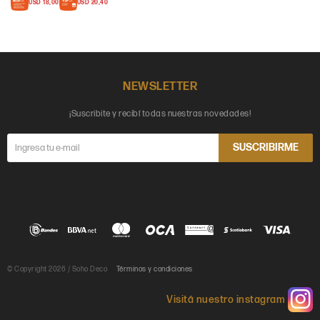
USD
18,00
USD
20,40
NEWSLETTER
¡Suscribite y recibí todas nuestras novedades!
SUSCRIBIRME
© Copyright 2026 / Soho Deco
Términos y condiciones
