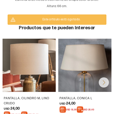
Altura: 66 cm.
Este artículo está agotado.
Productos que te pueden interesar
PANTALLA, CILINDRO M, LINO
PANTALLA, CONICA L
24,00
CRUDO
USD
24,00
USD
USD
18,00
USD
20,40