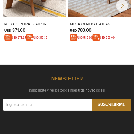
MESA CENTRAL JAIPUR
MESA CENTRAL ATLAS
371,00
780,00
USD
USD
USD
278,25
USD
315,35
USD
585,00
USD
663,00
NEWSLETTER
¡Suscribite y recibí todas nuestras novedades!
SUSCRIBIRME