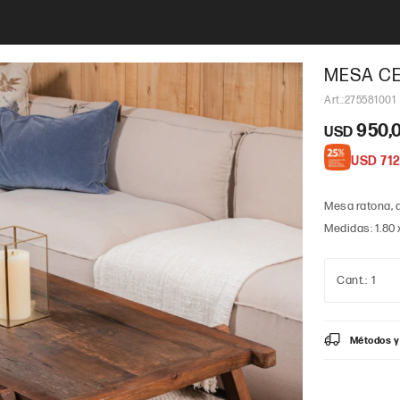
MESA CE
275581001
950,
USD
USD
712
Mesa ratona, 
Medidas: 1.80 x
1
Métodos y