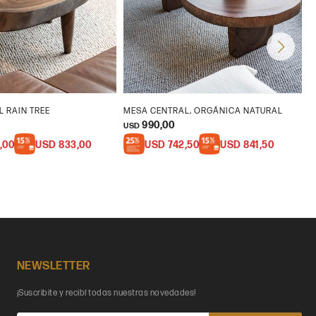
 RAIN TREE
MESA CENTRAL, ORGÁNICA NATURAL
M
990,00
USD
U
,00
USD
833,00
USD
742,50
USD
841,50
NEWSLETTER
¡Suscribite y recibí todas nuestras novedades!