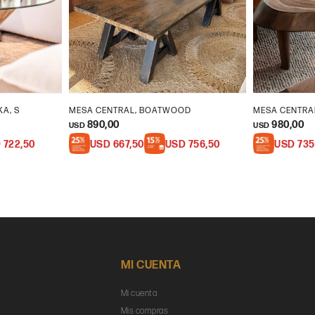
KA, S
MESA CENTRAL, BOATWOOD
MESA CENTRAL
890,00
980,00
USD
USD
D
722,50
USD
667,50
USD
756,50
USD
735
MI CUENTA
Mi cuenta
Mis compras