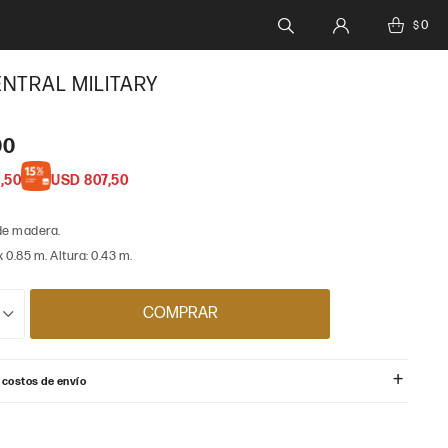
0
$
NTRAL MILITARY
00
,50
USD
807,50
de madera.
 0.85 m. Altura: 0.43 m.
COMPRAR
 costos de envío