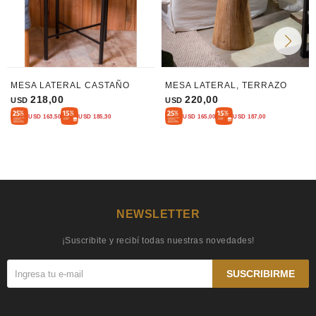
MESA LATERAL CASTAÑO
MESA LATERAL, TERRAZO
218,00
220,00
USD
USD
USD
163,50
USD
185,30
USD
165,00
USD
187,00
NEWSLETTER
¡Suscribite y recibí todas nuestras novedades!
SUSCRIBIRME