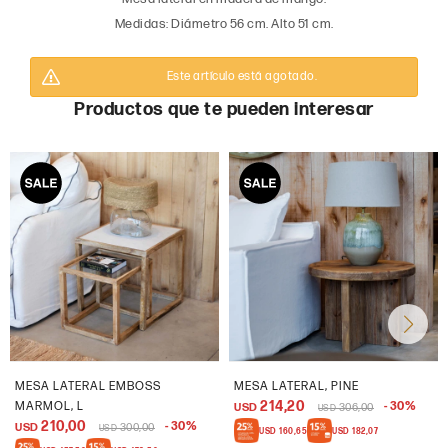
Medidas: Diámetro 56 cm. Alto 51 cm.
Este artículo está agotado.
Productos que te pueden interesar
MESA LATERAL EMBOSS
MESA LATERAL, PINE
214,20
MARMOL, L
30
USD
306,00
USD
210,00
30
USD
300,00
USD
USD
160,65
USD
182,07