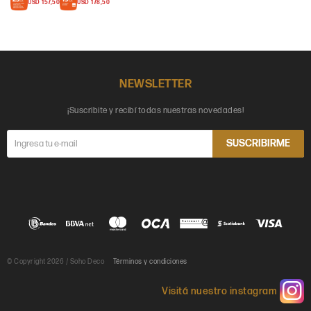
USD
157,50
USD
178,50
NEWSLETTER
¡Suscribite y recibí todas nuestras novedades!
SUSCRIBIRME
© Copyright 2026 / Soho Deco
Términos y condiciones
