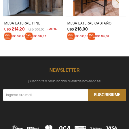
MESA LATERAL, PINE
MESA LATERAL CASTAÑO
214,20
218,00
30
USD
306,00
USD
USD
USD
160,65
USD
182,07
USD
163,50
USD
185,30
NEWSLETTER
¡Suscribite y recibí todas nuestras novedades!
SUSCRIBIRME