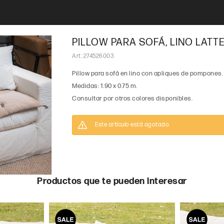
PILLOW PARA SOFÁ, LINO LATT
274526003
Pillow para sofá en lino con apliques de pompones.
Medidas: 1.90 x 0.75 m.
Consultar por otros colores disponibles.
Este artículo está agotado.
Productos que te pueden interesar