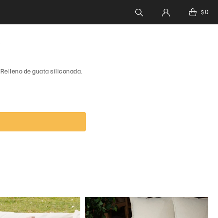
0
$
E
 Relleno de guata siliconada.