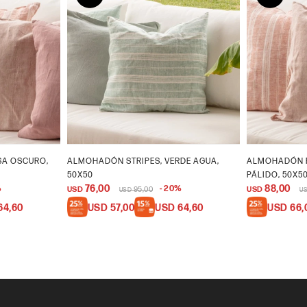
SA OSCURO,
ALMOHADÓN STRIPES, VERDE AGUA,
ALMOHADÓN 
50X50
PÁLIDO, 50X5
76,00
88,00
20
USD
95,00
USD
USD
U
64,60
USD
57,00
USD
64,60
USD
66,