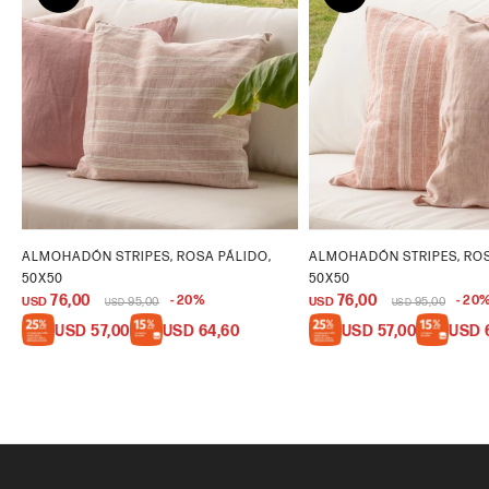
ALMOHADÓN STRIPES, ROSA PÁLIDO,
ALMOHADÓN STRIPES, RO
50X50
50X50
76,00
76,00
20
20
USD
95,00
USD
95,00
USD
USD
USD
57,00
USD
64,60
USD
57,00
USD