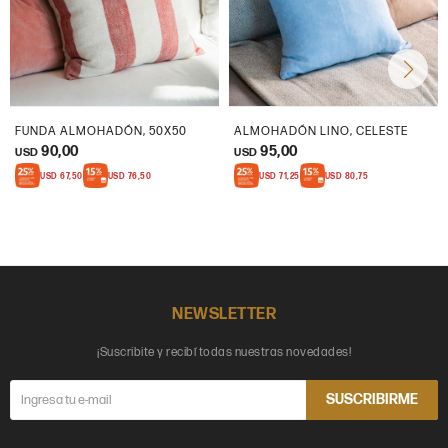
FUNDA ALMOHADÓN, 50X50
ALMOHADÓN LINO, CELESTE
90,00
95,00
USD
USD
USD
67,50
USD
76,50
USD
71,25
USD
80,75
NEWSLETTER
¡Suscribite y recibí todas nuestras novedades!
SUSCRIBIRME