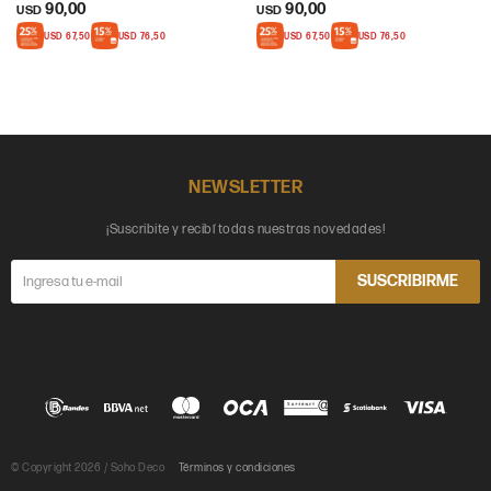
90,00
90,00
USD
USD
USD
67,50
USD
76,50
USD
67,50
USD
76,50
NEWSLETTER
¡Suscribite y recibí todas nuestras novedades!
SUSCRIBIRME
© Copyright 2026 / Soho Deco
Términos y condiciones