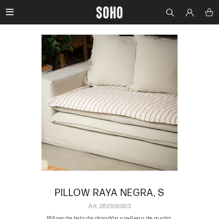

PILLOW RAYA NEGRA, S
282309003
Pillow de tela de algodón y relleno de guata.