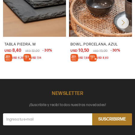
TABLA PIEDRA, M
BOWL, PORCELANA, AZUL
8,40
10,50
30
30
USD
12,00
USD
15,00
USD
USD
USD
6,30
USD
7,14
USD
7,88
USD
8,93
NEWSLETTER
¡Suscribite y recibí todas nuestras novedades!
SUSCRIBIRME