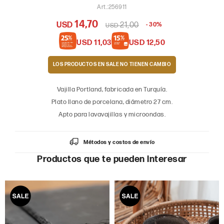
256911
14,70
USD
21,00
30
USD
USD
11,03
USD
12,50
LOS PRODUCTOS EN SALE
Vajilla Portland, fabricada en Turquía.
Plato llano de porcelana, diámetro 27 cm.
Apto para lavavajillas y microondas.
Métodos y costos de envío
Productos que te pueden interesar