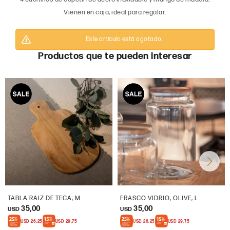
Vienen en caja, ideal para regalar.
Este artículo está agotado.
Productos que te pueden interesar
TABLA RAIZ DE TECA, M
FRASCO VIDRIO, OLIVE, L
35,00
35,00
USD
USD
USD
26,25
USD
29,75
USD
26,25
USD
29,75