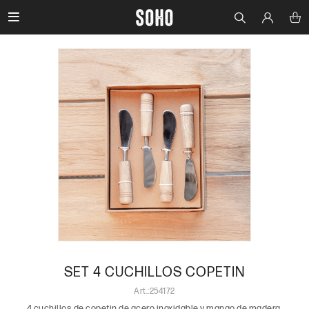

SET 4 CUCHILLOS COPETIN
254172
4 cuchillos de copetin de acero inoxidable y mango de madera.