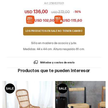
256837001
136,00
USD
272,00
50
USD
USD
102,00
USD
115,60
LOS PRODUCTOS EN SALE
Silla en madera de acacia y jute.
Medidas: 44 x 44 cm. Altura respaldo 81 cm.
Métodos y costos de envío
Productos que te pueden interesar