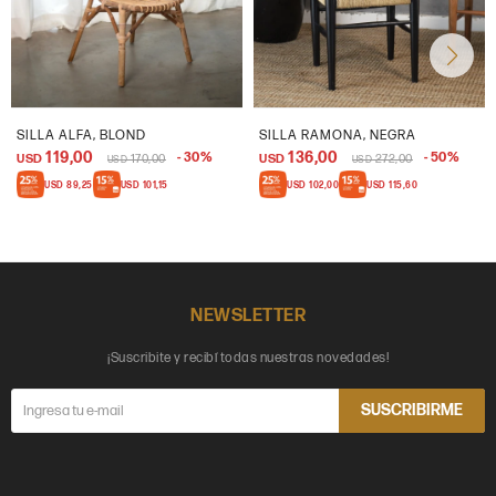
SILLA ALFA, BLOND
SILLA RAMONA, NEGRA
119,00
136,00
30
50
USD
170,00
USD
272,00
USD
USD
USD
89,25
USD
101,15
USD
102,00
USD
115,60
NEWSLETTER
¡Suscribite y recibí todas nuestras novedades!
SUSCRIBIRME