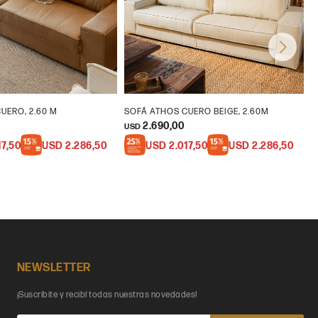
UERO, 2.60 M
SOFÁ ATHOS CUERO BEIGE, 2.60M
S
2.690,00
USD
U
17,50
USD
2.286,50
USD
2.017,50
USD
2.286,50
NEWSLETTER
¡Suscribite y recibí todas nuestras novedades!