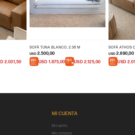
M
SOFÁ TUNA BLANCO, 2.38 M
SOFÁ ATHOS C
2.500,00
2.690,00
USD
USD
SD
2.031,50
USD
1.875,00
USD
2.125,00
USD
2.0
MI CUENTA
Mi cuenta
Mis compras