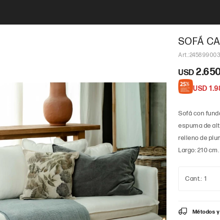
SOFÁ CA
245899003
2.65
USD
USD
1.9
Sofá con fund
espuma de alt
relleno de plu
Largo: 210 cm.
1
Métodos y