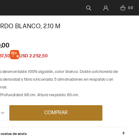
0
$
RDO BLANCO, 2.10 M
0,00
87,50
USD
2.252,50
a desmontable 100% algodón, color blanco. Doble colchoneta de
a densidad y fibra siliconada. 5 almohadones en respaldo con
mas.
 Profundidad: 98 cm. Altura respaldo: 80 cm.
COMPRAR
 costos de envío