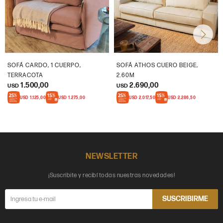
SOFÁ CARDO, 1 CUERPO,
SOFÁ ATHOS CUERO BEIGE,
TERRACOTA
2.60M
1.500,00
2.690,00
USD
USD
USD
1.125,00
USD
1.275,00
USD
2.017,50
USD
2.286,50
NEWSLETTER
¡Suscribite y recibí todas nuestras novedades!
SUSCRIBIRME