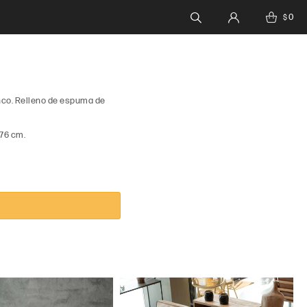
0
$
nco. Relleno de espuma de
 76 cm.