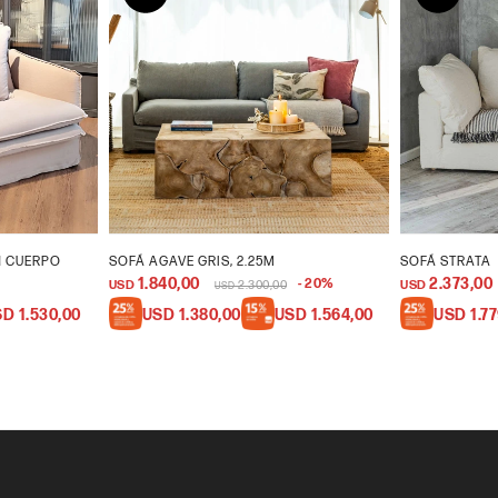
1 CUERPO
SOFÁ AGAVE GRIS, 2.25M
SOFÁ STRATA
1.840,00
2.373,00
20
USD
2.300,00
USD
USD
SD
1.530,00
USD
1.380,00
USD
1.564,00
USD
1.7