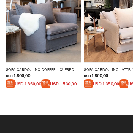
SOFÁ CARDO, LINO COFFEE, 1 CUERPO
SOFÁ CARDO, LINO LATTE, 
1.800,00
1.800,00
USD
USD
USD
1.350,00
USD
1.530,00
USD
1.350,00
U