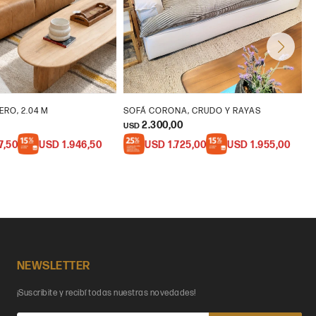
ERO, 2.04 M
SOFÁ CORONA, CRUDO Y RAYAS
S
2.300,00
USD
U
17,50
USD
1.946,50
USD
1.725,00
USD
1.955,00
NEWSLETTER
¡Suscribite y recibí todas nuestras novedades!