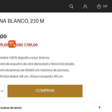
0
$
NA BLANCO, 2.10 M
,00
75,00
USD
1.785,00
able 100% algodón color blanco.
eta de espuma de alta densidad y fibra siliconada.
 almohadones de 60x60 cm rellenos de plumas.
 Profundidad: 98 cm, Altura respaldo: 80 cm.
COMPRAR
 costos de envío