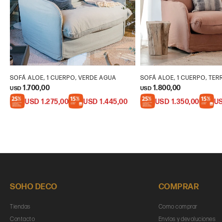
SOFÁ ALOE, 1 CUERPO, VERDE AGUA
SOFÁ ALOE, 1 CUERPO, TE
1.700,00
1.800,00
USD
USD
USD
1.275,00
USD
1.445,00
USD
1.350,00
U
SOHO DECO
COMPRAR
Tiendas
Como comprar
Contacto
Envíos y devoluciones