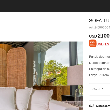
SOFÁ TU
245898004
2.100
USD
USD
1.5
Funda desmont
Doble colchon
En respaldo 5
Largo: 210 cm.
1
Métodos y