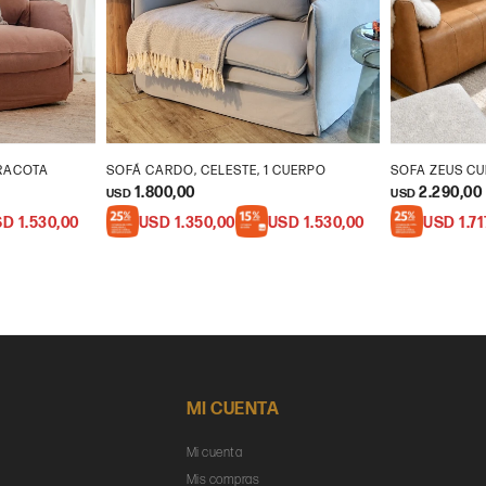
RRACOTA
SOFÁ CARDO, CELESTE, 1 CUERPO
SOFA ZEUS CU
1.800,00
2.290,00
USD
USD
SD
1.530,00
USD
1.350,00
USD
1.530,00
USD
1.7
MI CUENTA
Mi cuenta
Mis compras